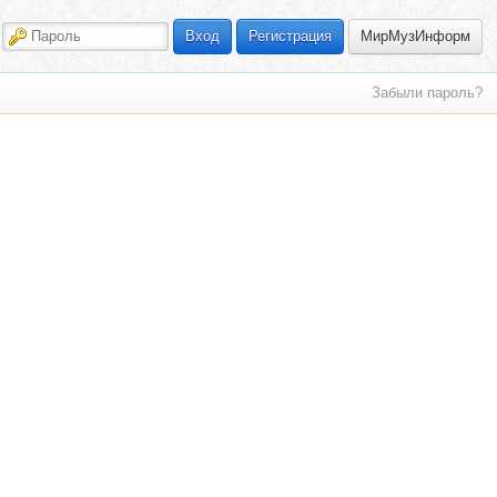
МирМузИнформ
Вход
Регистрация
Забыли пароль?