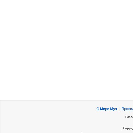
О
Мире Муз
|
Прави
Разр
Copyri