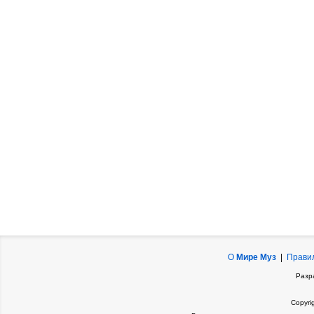
О
Мире Муз
|
Прави
Разр
Copyri