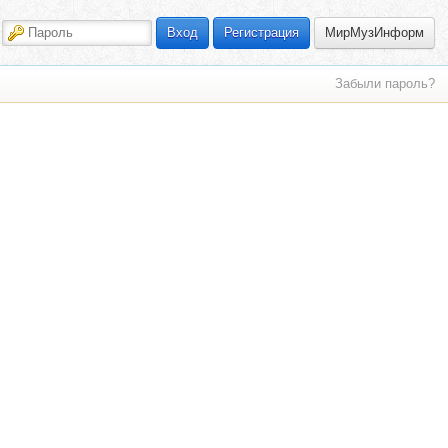
МирМузИнформ
Вход
Регистрация
Забыли пароль?