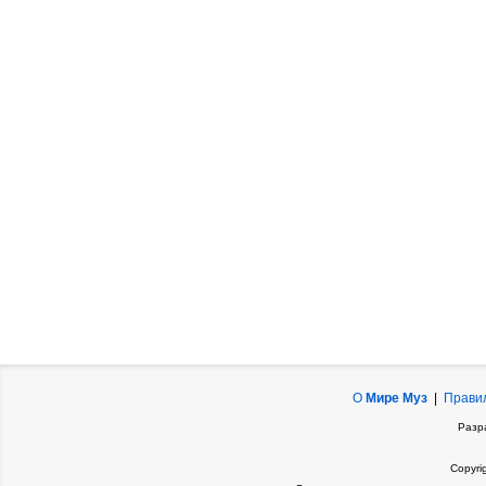
О
Мире Муз
|
Прави
Разр
Copyri