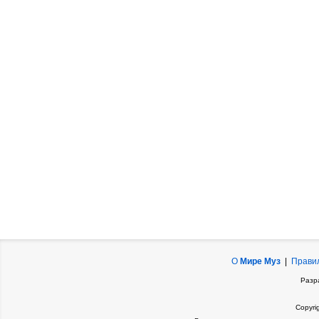
О
Мире Муз
|
Прави
Разр
Copyri