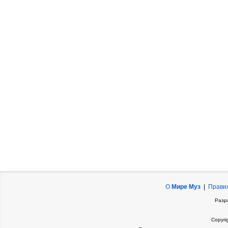
О
Мире Муз
|
Прави
Разр
Copyri