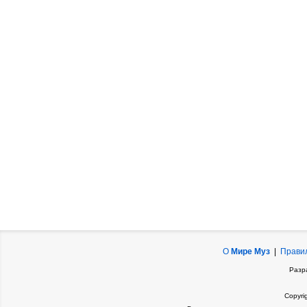
О
Мире Муз
|
Прави
Разр
Copyri