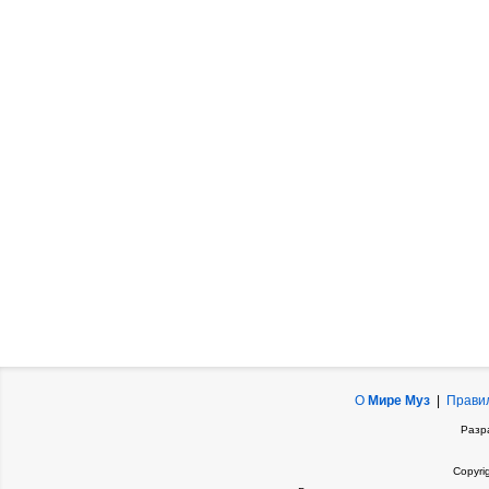
О
Мире Муз
|
Прави
Разр
Copyri