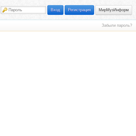
МирМузИнформ
Вход
Регистрация
Забыли пароль?