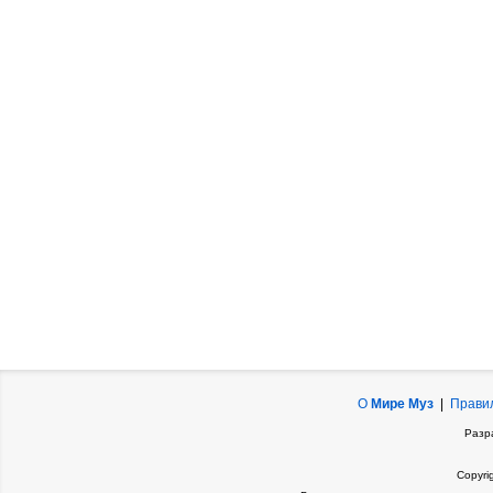
О
Мире Муз
|
Прави
Разр
Copyri