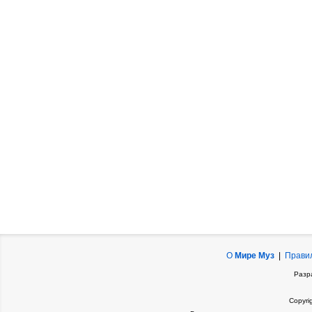
О
Мире Муз
|
Прави
Разр
Copyri