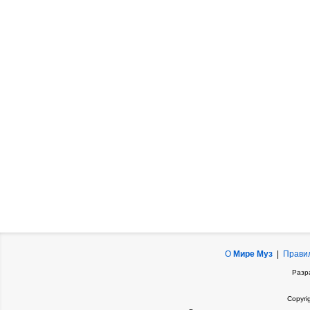
О
Мире Муз
|
Прави
Разр
Copyri