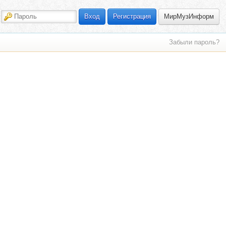
МирМузИнформ
Вход
Регистрация
Забыли пароль?