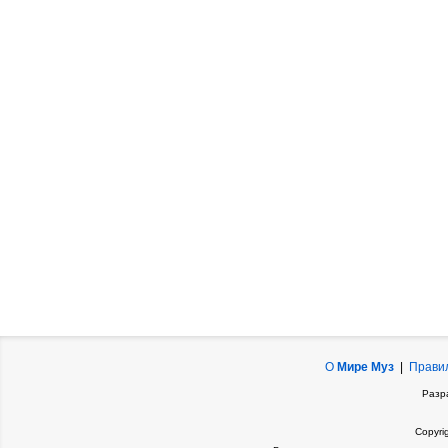
О
Мире Муз
|
Прави
Разр
Copyri