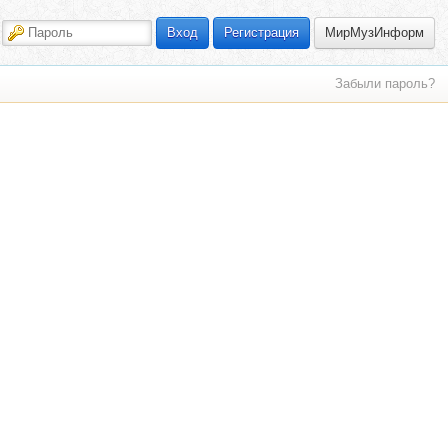
МирМузИнформ
Вход
Регистрация
Забыли пароль?