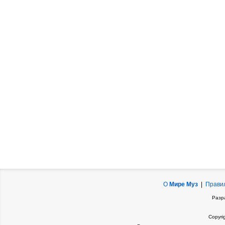
О
Мире Муз
|
Прави
Разр
Copyri