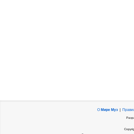
О
Мире Муз
|
Прави
Разр
Copyri