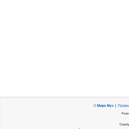
О
Мире Муз
|
Прави
Разр
Copyri