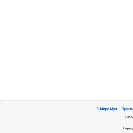
О
Мире Муз
|
Прави
Разр
Copyri