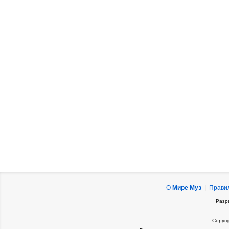
О
Мире Муз
|
Прави
Разр
Copyri