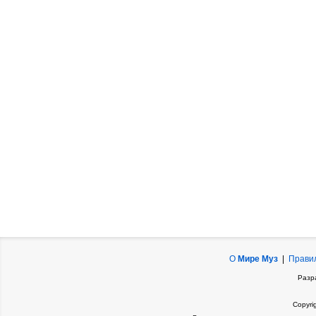
О
Мире Муз
|
Прави
Разр
Copyri