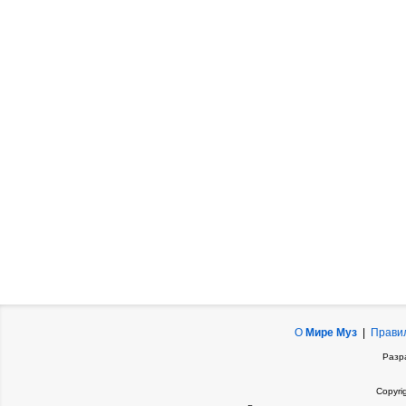
О
Мире Муз
|
Прави
Разр
Copyri