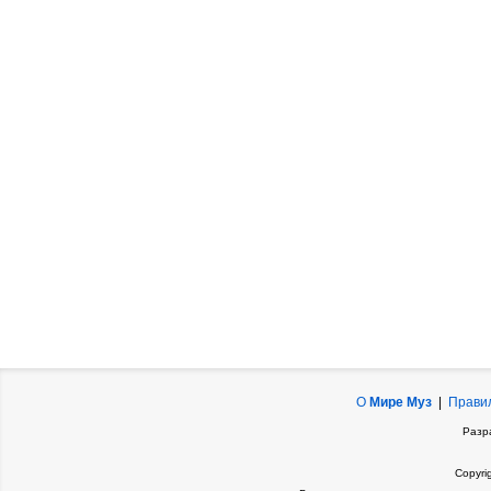
О
Мире Муз
|
Прави
Разр
Copyri