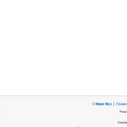
О
Мире Муз
|
Прави
Разр
Copyri