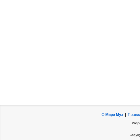
О
Мире Муз
|
Прави
Разр
Copyri