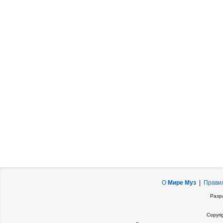
О
Мире Муз
|
Прави
Разр
Copyri