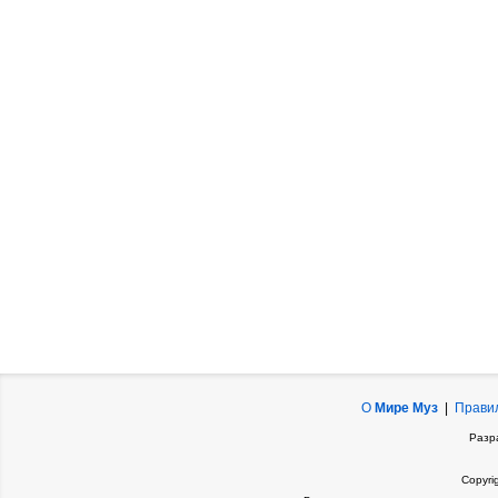
О
Мире Муз
|
Прави
Разр
Copyri