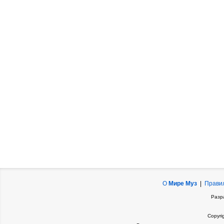
О
Мире Муз
|
Прави
Разр
Copyri