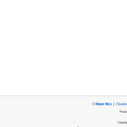
О
Мире Муз
|
Прави
Разр
Copyri