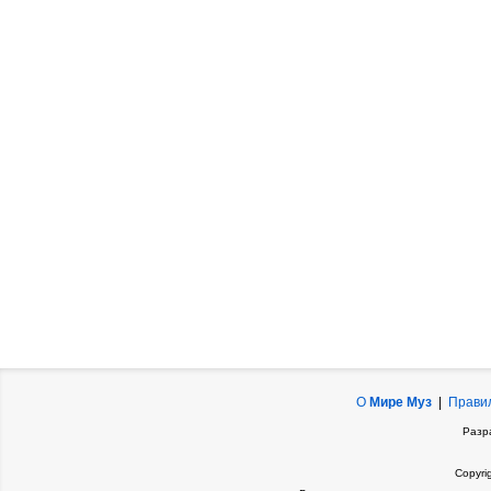
О
Мире Муз
|
Прави
Разр
Copyri