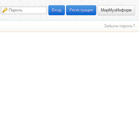
МирМузИнформ
Вход
Регистрация
Забыли пароль?