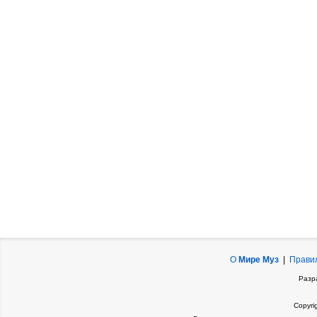
О
Мире Муз
|
Прави
Разр
Copyri