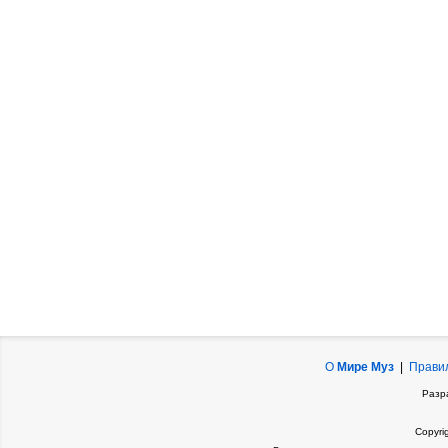
О
Мире Муз
|
Прави
Разр
Copyri