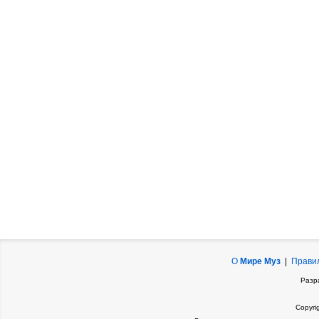
О
Мире Муз
|
Прави
Разр
Copyri