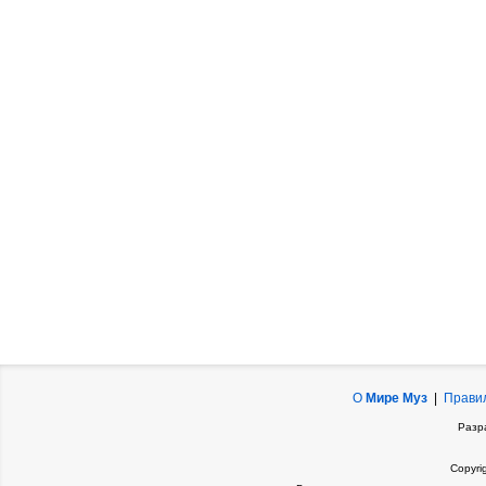
О
Мире Муз
|
Прави
Разр
Copyri