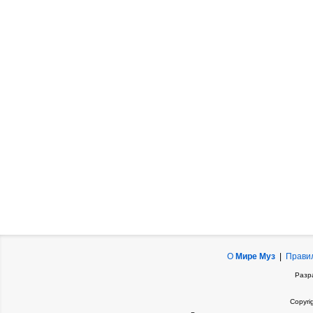
О
Мире Муз
|
Прави
Разр
Copyri