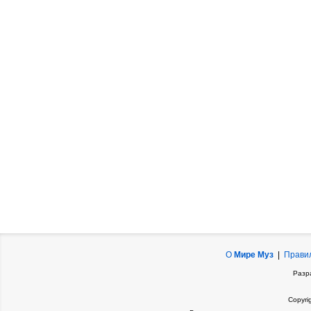
О
Мире Муз
|
Прави
Разр
Copyri