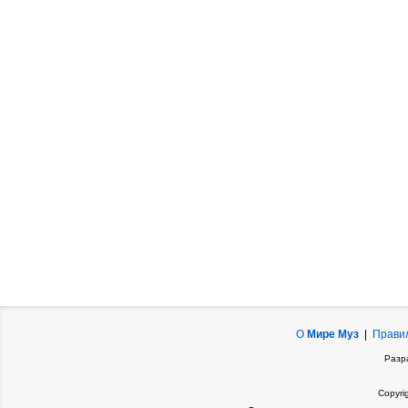
О
Мире Муз
|
Прави
Разр
Copyri