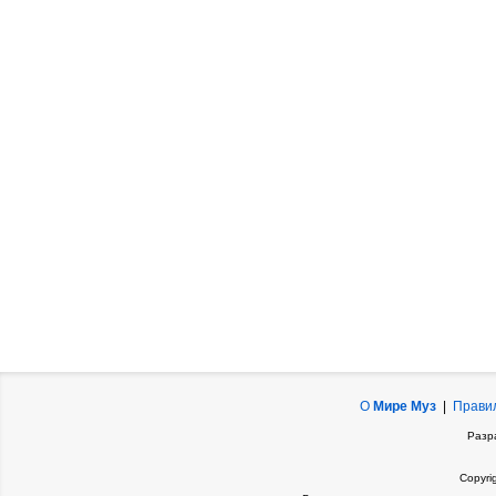
О
Мире Муз
|
Прави
Разр
Copyri