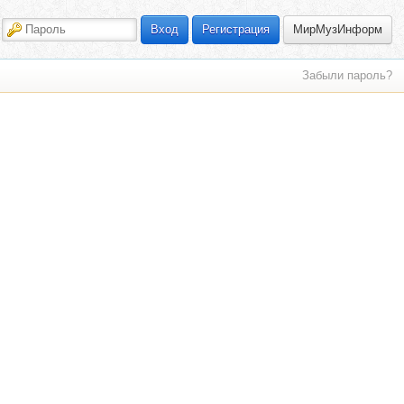
МирМузИнформ
Вход
Регистрация
Забыли пароль?