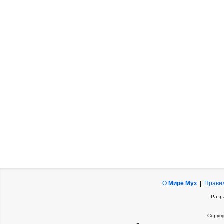
О
Мире Муз
|
Прави
Разр
Copyri