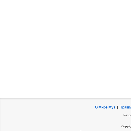
О
Мире Муз
|
Прави
Разр
Copyri