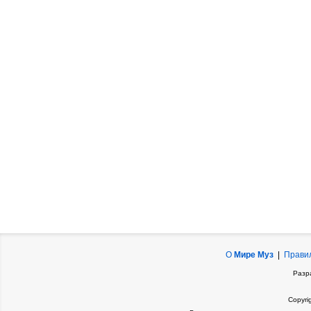
О
Мире Муз
|
Прави
Разр
Copyri