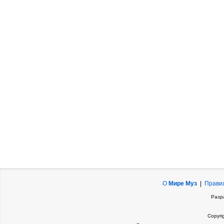
О
Мире Муз
|
Прави
Разр
Copyri