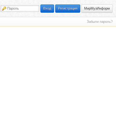
МирМузИнформ
Вход
Регистрация
Забыли пароль?