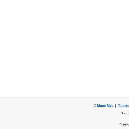
О
Мире Муз
|
Прави
Разр
Copyri