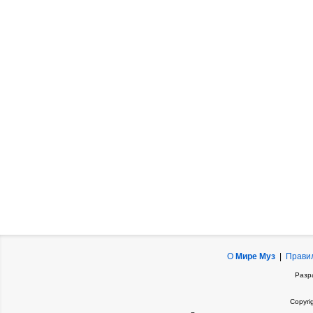
О
Мире Муз
|
Прави
Разр
Copyri