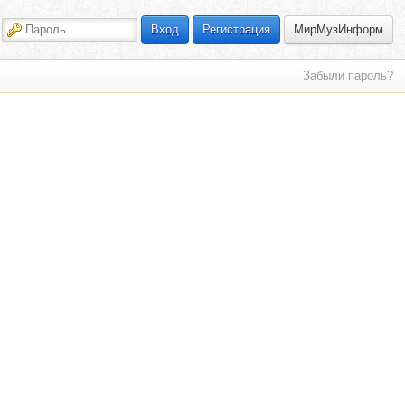
МирМузИнформ
Вход
Регистрация
Забыли пароль?