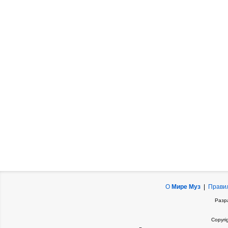
О
Мире Муз
|
Прави
Разр
Copyri